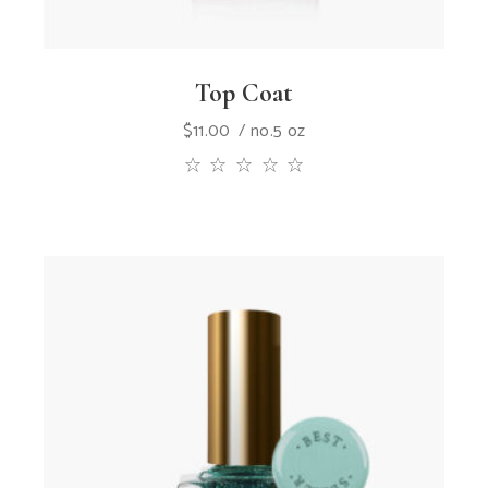
Top Coat
$
11.00
no.5 oz