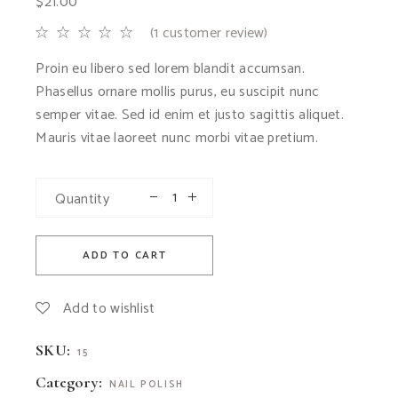
$
21.00
(
1
customer review)
Proin eu libero sed lorem blandit accumsan.
Phasellus ornare mollis purus, eu suscipit nunc
semper vitae. Sed id enim et justo sagittis aliquet.
Mauris vitae laoreet nunc morbi vitae pretium.
Quantity
ADD TO CART
Add to wishlist
SKU:
15
Category:
NAIL POLISH